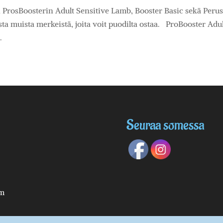
on ProsBoosterin Adult Sensitive Lamb, Booster Basic sekä Perus
sta muista merkeistä, joita voit puodilta ostaa. ProBooster Adul
.
Seuraa somessa
om