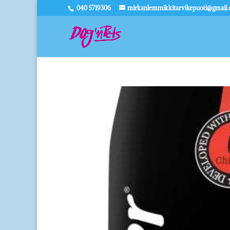
040 5719306
mirkanlemmikkitarvikepuoti@gmail