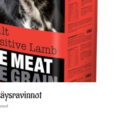
täysravinnot
rized