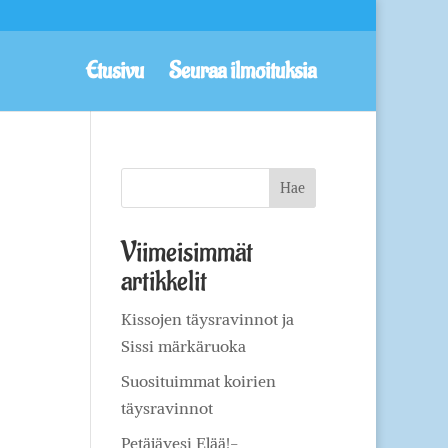
Etusivu
Seuraa ilmoituksia
Viimeisimmät
artikkelit
Kissojen täysravinnot ja
Sissi märkäruoka
Suosituimmat koirien
täysravinnot
Petäjävesi Elää!-