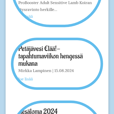
ProBooster Adult Sensitive Lamb Koiran
täysravinto herkille...
lue lisää
Petäjävesi Elää!-
tapahtumaviikon hengessä
mukana
Mirkka Lampinen
|
15.08.2024
lue lisää
Kesäloma 2024