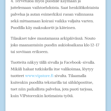
4. Tervetuloa myös puodille käymään ja
juttelemaan vaihtoehdoista. Saat henkilökohtaista
palvelua ja autan esimerkiksi ruoan valinnassa
sekä mittaamaan koirasi vaikka valjaita varten.
Puodilla käy maksukortit ja käteinen.
Tilaukset tulee muutamassa arkipäivässä. Nouto
joko maanantaisin puodin aukioloaikana klo 12-17
tai sovitaan erikseen.
Tuotteita näkyy tällä sivulla ja Facebook-sivulla.
Mikäli haluat tutkiskella itse valikoimaa, löytyy
tuotteet
www.vipstore.fi
sivulta. Tilaamalla
kuitenkin puodilta tekstarilla tai sähköpostitse,
tuet niin paikallista palvelua, jota puoti tarjoaa,
kuin VIPstorenkin kotimaista työtä.