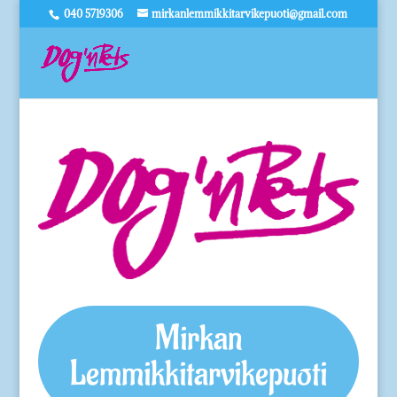
040 5719306
mirkanlemmikkitarvikepuoti@gmail.com
Mirkan
Lemmikkitarvikepuoti