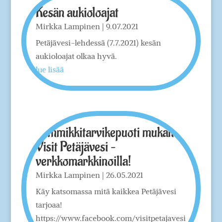
Kesän aukioloajat
Mirkka Lampinen
|
9.07.2021
Petäjävesi-lehdessä (7.7.2021) kesän
aukioloajat olkaa hyvä.
lue lisää
Lemmikkitarvikepuoti mukana
Visit Petäjävesi –
verkkomarkkinoilla!
Mirkka Lampinen
|
26.05.2021
Käy katsomassa mitä kaikkea Petäjävesi
tarjoaa!
https://www.facebook.com/visitpetajavesi