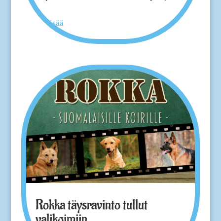
lue lisää
Rokka täysravinto tullut
valikoimiin