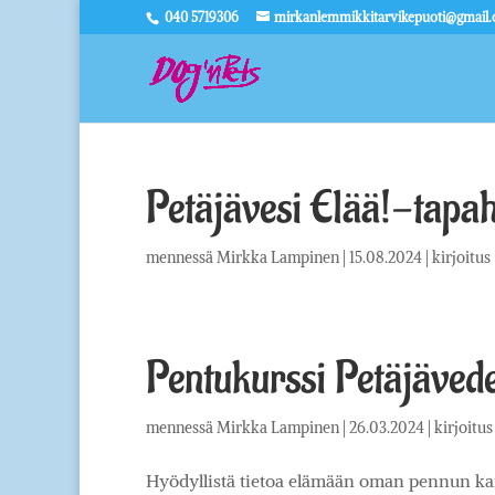
040 5719306
mirkanlemmikkitarvikepuoti@gmail
Petäjävesi Elää!-tap
mennessä
Mirkka Lampinen
|
15.08.2024
|
kirjoitus
Pentukurssi Petäjävede
mennessä
Mirkka Lampinen
|
26.03.2024
|
kirjoitus
Hyödyllistä tietoa elämään oman pennun kans