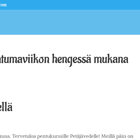
.com
ahtumaviikon hengessä mukana
llä
sa. Tervetuloa pentukurssille Petäjävedelle! Meillä päin on