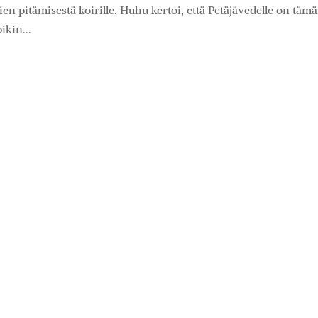
ien pitämisestä koirille. Huhu kertoi, että Petäjävedelle on täm
kin...