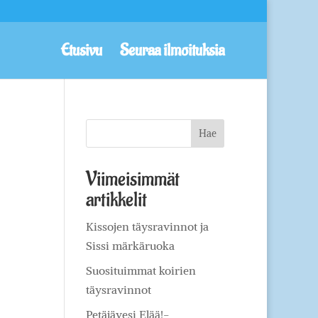
Etusivu
Seuraa ilmoituksia
Viimeisimmät
artikkelit
Kissojen täysravinnot ja
Sissi märkäruoka
Suosituimmat koirien
täysravinnot
Petäjävesi Elää!-