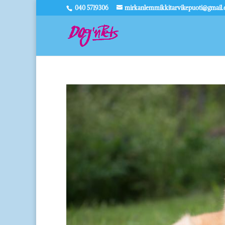
040 5719306
mirkanlemmikkitarvikepuoti@gmail