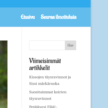
Etusivu
Seuraa ilmoituksia
Viimeisimmät
artikkelit
Kissojen täysravinnot ja
Sissi märkäruoka
Suosituimmat koirien
täysravinnot
Petäjävesi Elää!-