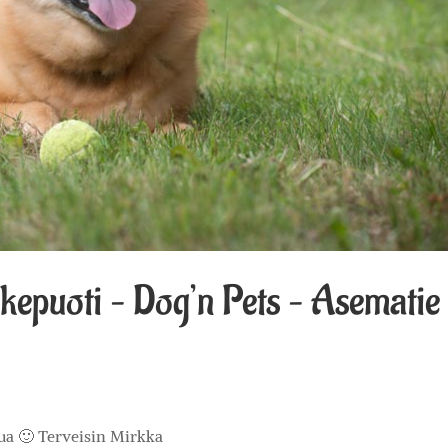
epuoti – Dog’n Pets – Asematie
tua 🙂 Terveisin Mirkka