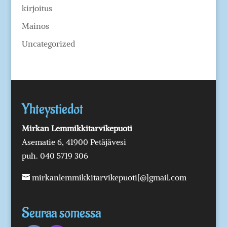
kirjoitus
Mainos
Uncategorized
Yhteystiedot
Mirkan Lemmikkitarvikepuoti
Asematie 6, 41900 Petäjävesi
puh. 040 5719 306
mirkanlemmikkitarvikepuoti[@]gmail.com
Seuraa somessa