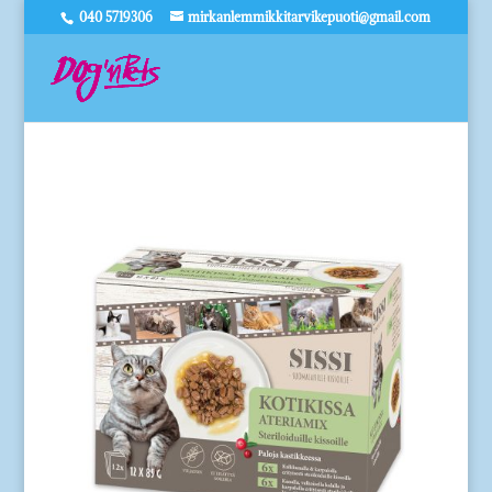
040 5719306
mirkanlemmikkitarvikepuoti@gmail.com