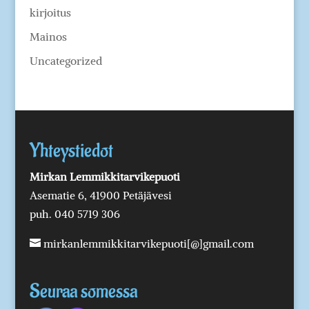
kirjoitus
Mainos
Uncategorized
Yhteystiedot
Mirkan Lemmikkitarvikepuoti
Asematie 6, 41900 Petäjävesi
puh. 040 5719 306
mirkanlemmikkitarvikepuoti[@]gmail.com
Seuraa somessa