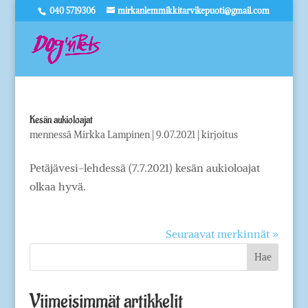
040 5719306
mirkanlemmikkitarvikepuoti@gmail.com
Kesän aukioloajat
mennessä
Mirkka Lampinen
|
9.07.2021
|
kirjoitus
Petäjävesi-lehdessä (7.7.2021) kesän aukioloajat
olkaa hyvä.
Seuraavat merkinnät »
Viimeisimmät artikkelit